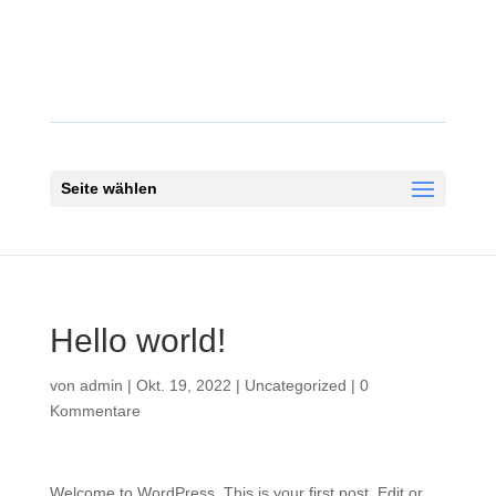
Seite wählen
Hello world!
von
admin
|
Okt. 19, 2022
|
Uncategorized
|
0
Kommentare
Welcome to WordPress. This is your first post. Edit or